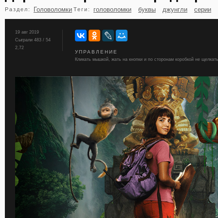
Головоломки
головоломки
буквы
джунгли
серии
Раздел:
Теги:
бильярд
карты
19 авг 2019
Сыграли 483 / 54
2,72
УПРАВЛЕНИЕ
Кликать мышкой, жать на кнопки и по сторонам коробкой не щелкать