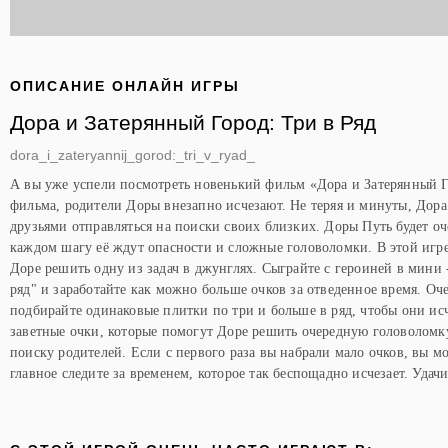
ОПИСАНИЕ ОНЛАЙН ИГРЫ
Дора и Затерянный Город: Три в Ряд
dora_i_zateryannij_gorod:_tri_v_ryad_
А вы уже успели посмотреть новенький фильм «Дора и Затерянный 
фильма, родители Доры внезапно исчезают. Не теряя и минуты, Дора
друзьями отправляться на поиски своих близких. Доры Путь будет оч
каждом шагу её ждут опасности и сложные головоломки. В этой игр
Доре решить одну из задач в джунглях. Сыграйте с героиней в мини 
ряд" и заработайте как можно больше очков за отведенное время. Оче
подбирайте одинаковые плитки по три и больше в ряд, чтобы они ис
заветные очки, которые помогут Доре решить очередную головоломку
поиску родителей. Если с первого раза вы набрали мало очков, вы мо
главное следите за временем, которое так беспощадно исчезает. Удачи