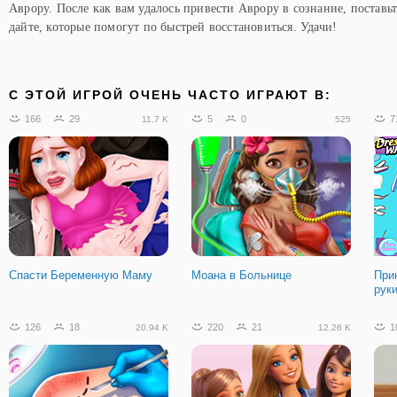
Аврору. После как вам удалось привести Аврору в сознание, поставь
дайте, которые помогут по быстрей восстановиться. Удачи!
C ЭТОЙ ИГРОЙ ОЧЕНЬ ЧАСТО ИГРАЮТ В:
166
29
5
0
7
11.7 K
525
Спасти Беременную Маму
Моана в Больнице
При
рук
126
18
220
21
1
20.94 K
12.26 K