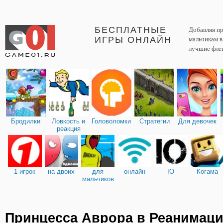
БЕСПЛАТНЫЕ
Добавляя пр
ИГРЫ ОНЛАЙН
мальчикам 
лучшие фле
Бродилки
Ловкость и
Головоломки
Стратегии
Для девочек
реакция
1 игрок
на двоих
для
онлайн
IO
Когама
мальчиков
Принцесса Аврора в Реанимац