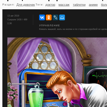
Для девочек
доктор
массаж
таблетки
аниме
бол
Раздел:
Теги:
бильярд
карты
13 авг 2019
Сыграли 1430 / 489
2,36
УПРАВЛЕНИЕ
Кликать мышкой, жать на кнопки и по сторонам коробкой не щелк