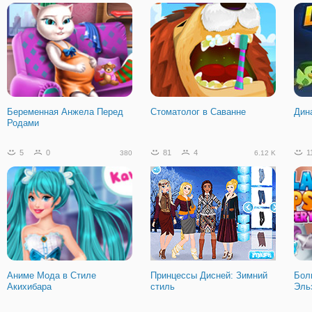
Беременная Анжела Перед
Стоматолог в Саванне
Дин
Родами
5
0
81
4
1
380
6.12 K
Аниме Мода в Стиле
Принцессы Дисней: Зимний
Бол
Акихибара
стиль
Эль