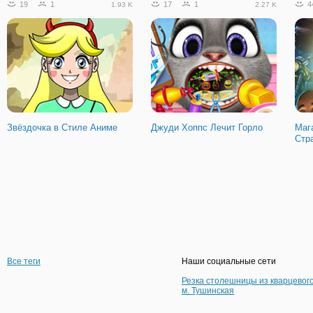
19
1
17
1
4
1.93 K
2.27 K
Звёздочка в Стиле Аниме
Джуди Хоппс Лечит Горло
Маг
Стр
Все теги
Наши социальные сети
Резка столешницы из кварцевог
м. Тушинская