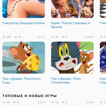
Симулятор Операции Колена
Барби: Поиски Сокровищ и
Сим
Щенков
150
10
98
5
4
14.7 K
14.88 K
Том и Джерри: Похититель
Том и Джерри: Побег
Кор
Сыра
Головоломка
Сва
ТОПОВЫЕ И НОВЫЕ ИГРЫ
30
0
13
0
1
2.31 K
1.13 K