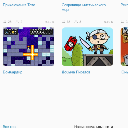
Приключения Тото
Сокровища мистического
Рек
моря
28
2
38
3
2
6.19 K
5.19 K
Бомбардир
Добыча Пиратов
Юны
Все теги
Наши социальные сети