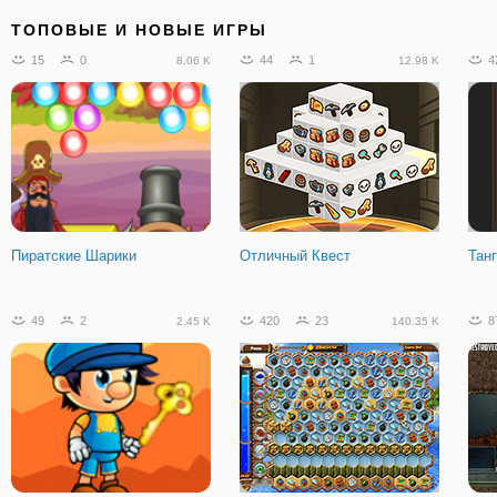
ТОПОВЫЕ И НОВЫЕ ИГРЫ
15
0
44
1
4
8.06 K
12.98 K
Пиратские Шарики
Отличный Квест
Тан
49
2
420
23
8
2.45 K
140.35 K