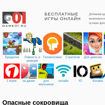
БЕСПЛАТНЫЕ
Добавляя пр
ИГРЫ ОНЛАЙН
мальчикам 
лучшие фле
Бродилки
Ловкость и
Головоломки
Стратегии
Для девочек
реакция
1 игрок
на двоих
для
онлайн
IO
Когама
мальчиков
Опасные сокровища