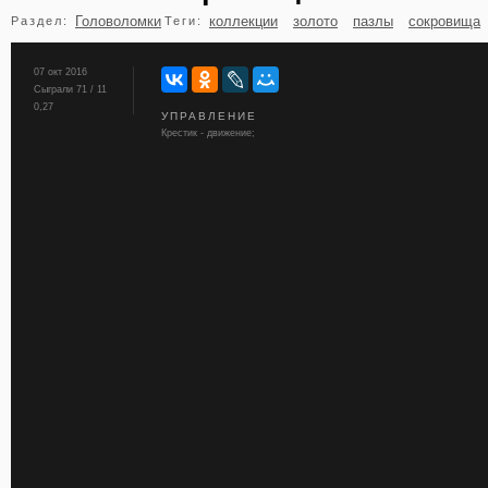
Головоломки
коллекции
золото
пазлы
сокровища
Раздел:
Теги:
бильярд
карты
07 окт 2016
Сыграли 71 / 11
0,27
УПРАВЛЕНИЕ
Крестик - движение;