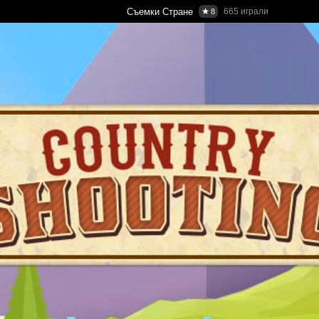
Съемки Стране
665
играли
8