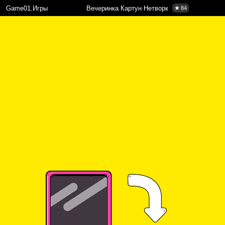
Game01.Игры
Вечеринка Картун Нетворк
84