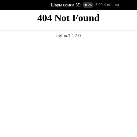
Шары бомба 3D
6.09 K
играли
26