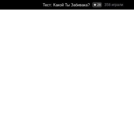
Тест: Какой Ты Забивака?
358
играли
28