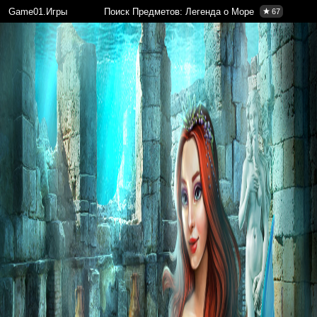
Game01.Игры
Поиск Предметов: Легенда о Море
67