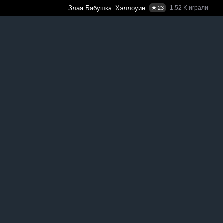
Злая Бабушка: Хэллоуин
1.52 K
играли
23