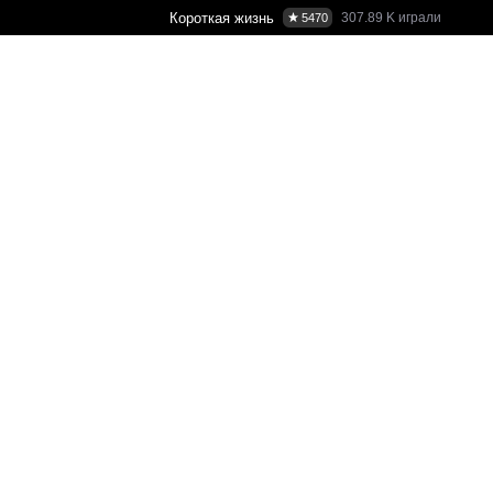
Короткая жизнь
307.89 K
играли
5470