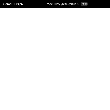
Game01.Игры
Мое Шоу дельфина 5
9